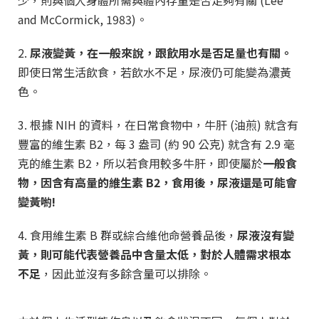
and McCormick, 1983)。
2.
尿液變黃，在一般來說，跟飲用水是否足量也有關。
即使日常生活飲食，若飲水不足，尿液仍可能變為濃黃
色。
3. 根據 NIH 的資料，在日常食物中，牛肝 (油煎) 就含有
豐富的維生素
B2
，每 3 盎司 (約 90 公克) 就含有 2.9 毫
克的維生素
B2
，所以若食用較多牛肝，即使屬於
一般食
物，因含有高量的維生素 B2，食用後，尿液還是可能會
變黃喲!
4. 食用維生素 B 群或綜合維他命營養品後，
尿液沒有變
黃，則可能代表營養品中含量太低，對於人體需求根本
不足
，因此並沒有多餘含量可以排除。