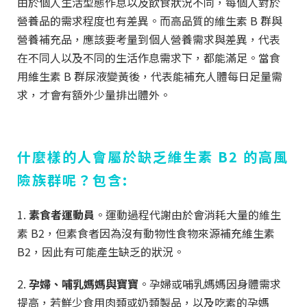
由於個人生活型態作息以及飲食狀況不同，每個人對於
營養品的需求程度也有差異。而高品質的維生素 B 群與
營養補充品，應該要考量到個人營養需求與差異，代表
在不同人以及不同的生活作息需求下，都能滿足。當食
用維生素 B 群尿液變黃後，代表能補充人體每日足量需
求，才會有額外少量排出體外。
什麼樣的人會屬於缺乏維生素 B2 的高風
險族群呢？包含:
1.
素食者運動員
。運動過程代謝由於會消耗大量的維生
素
B2
，但素食者因為沒有動物性食物來源補充維生素
B2
，因此有可能產生缺乏的狀況。
2.
孕婦、哺乳媽媽與寶寶
。孕婦或哺乳媽媽因身體需求
提高，若鮮少食用肉類或奶類製品，以及吃素的孕媽