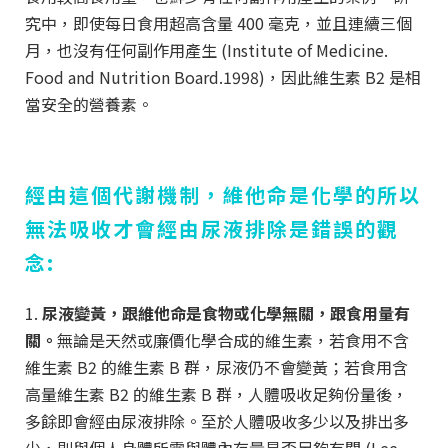
究中，即使每日食用超高含量 400 毫克，並且連續三個
月，也沒有任何副作用產生
(
Institute of Medicine.
Food and Nutrition Board.1998
)
，因此維生素
B2
是相
當安全的營養素。
經由這個代謝機制，維他命是化學的所以
無法吸收才會經由尿液排除是錯誤的觀
念:
1.
尿液變黃，跟維他命是食物或化學無關，跟食用量有
關。
無論是天然或廉價化學合成的維生素，若食用不含
維生素
B2
的維生素 B 群，尿液仍不會變黃；若食用含
高量維生素
B2
的維生素 B 群，人體吸收足夠份量後，
多餘即會經由尿液排除。至於人體吸收多少以及排出多
少，則與個人身體所需與體內存量是否足夠有關 (Lee