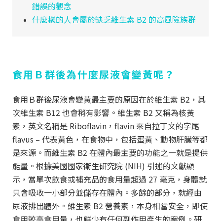
錯誤的觀念
什麼樣的人會屬於缺乏維生素 B2 的高風險族群
食用Ｂ群後為什麼尿液會變黃呢？
食用Ｂ群後尿液會變黃最主要的原因在於維生素 B2，其
次維生素 B12 也會稍有影響。維生素
B2
又稱為核黃
素，英文名稱是 Riboflavin，flavin 來自拉丁文的字尾
flavus – 代表黃色，在食物中，包括蛋黃、動物肝臟等都
是來源。而維生素
B2
在體內最主要的功能之一就是提供
能量。根據美國國家衛生研究院
(
NIH
)
引述的文獻顯
示，當單次飲食或補充品的食用量超過 27 毫克，身體就
只會吸收一小部分並儲存在體內。多餘的部分，就經由
尿液排出體外。維生素
B2
營養素，本身相當安全，即使
食用較高食用量，也鮮少有任何副作用產生的案例。研