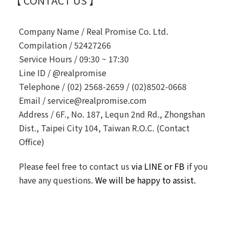
【 CONTACT US 】
Company Name /
Real Promise Co. Ltd.
Compilation /
52427266
Service Hours /
09:30 ~ 17:30
Line ID /
@realpromise
Telephone /
(02) 2568-2659 / (02)8502-0668
Email /
service@realpromise.com
Address /
6F., No. 187, Lequn 2nd Rd., Zhongshan
Dist., Taipei City 104, Taiwan R.O.C. (Contact
Office)
Please feel free to contact us
via LINE or FB
if you
have any questions.
We will be happy to assist.