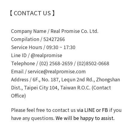
【 CONTACT US 】
Company Name /
Real Promise Co. Ltd.
Compilation /
52427266
Service Hours /
09:30 ~ 17:30
Line ID /
@realpromise
Telephone /
(02) 2568-2659 / (02)8502-0668
Email /
service@realpromise.com
Address /
6F., No. 187, Lequn 2nd Rd., Zhongshan
Dist., Taipei City 104, Taiwan R.O.C. (Contact
Office)
Please feel free to contact us
via LINE or FB
if you
have any questions.
We will be happy to assist.