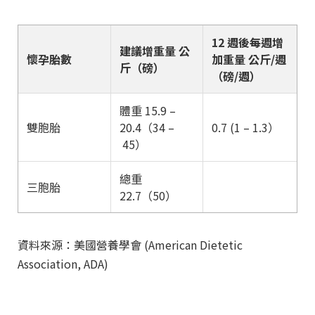
12 週後每週增
建議增重量 公
懷孕胎數
加重量 公斤/週
斤（磅）
（磅/週）
體重 15.9 –
雙胞胎
20.4（34
–
0.7
(
1 – 1.3）
45）
總重
三胞胎
22.7（50）
資料來源：美國營養學會 (American Dietetic
Association, ADA)