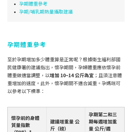
孕期體重參考
孕期/哺乳期熱量攝取建議
孕期體重參考
至於孕期增加多少體重算是正常呢？根據衛生福利部國
民健康署的建議指出，懷孕期間，孕婦體重應依懷孕前
體重做適當調整，以
增加 10~14 公斤為宜
；且須注意體
重增加的速度。此外，懷孕期間不適合減重。孕媽咪可
以參考以下標準：
孕期第二和三
懷孕前的身體
建議增重量 公
期每週增加重
質量指數
斤（磅）
量 公斤/週
（BMI）*