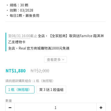
• 規格：30 顆
• 效期：03/2028
• 每日1顆，飯後食用
至
08/31 16:00
截止
全店，【全家超商】取貨送Fami!ce 霜淇淋
乙支禮物卡
全店，Real 官方商城購物滿1000元免運
查看更多
NT$2,000
NT$1,880
請挑選欲購買組合
: 1 瓶（無搭贈）
1 瓶（無搭贈）
買 3 送 1 超值組
數量