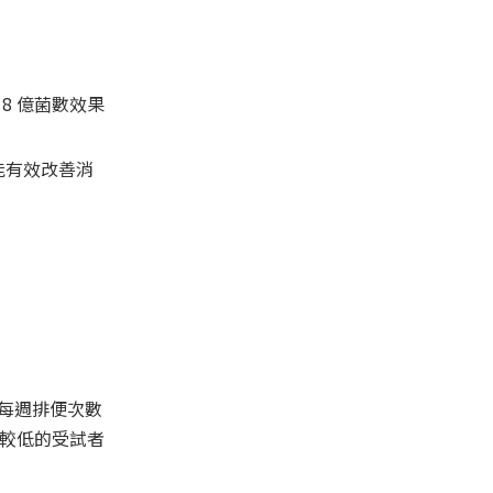
8 億菌數效果
) 能有效改善消
加每週排便次數
頻率較低的受試者