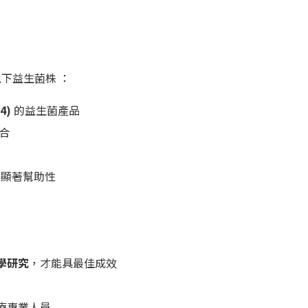
下益生菌株 ：
54)
的益生菌產品
合
有顯著幫助性
學研究
，才能具最佳成效
療專業人員