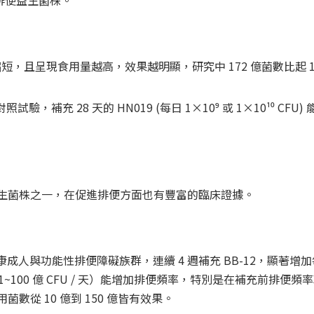
縮短，且呈現食用量越高，效果越明顯，研究中 172 億菌數比起 1
補充 28 天的 HN019 (每日 1×10⁹ 或 1×10¹⁰ CFU
泛研究的益生菌株之一，在促進排便方面也有豐富的臨床證據。
健康成人與功能性排便障礙族群，連續 4 週補充 BB-12，顯著增
數 1~100 億 CFU / 天）能增加排便頻率，特別是在補充前排便
 食用菌數從 10 億到 150 億皆有效果。