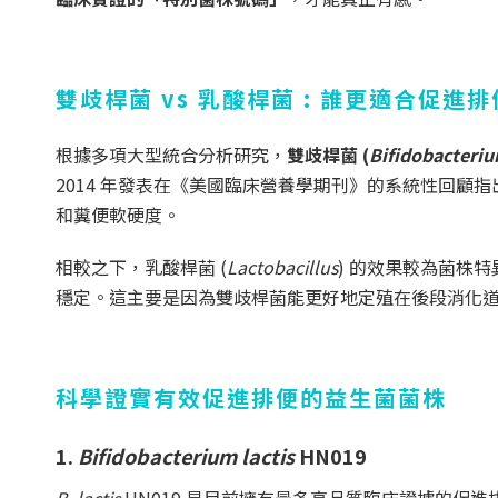
雙歧桿菌 vs 乳酸桿菌 : 誰更適合促進
根據多項大型統合分析研究，
雙歧桿菌 (
Bifidobacteri
2014 年發表在《美國臨床營養學期刊》的系統性回
和糞便軟硬度。
相較之下，乳酸桿菌 (
Lactobacillus
) 的效果較為菌株
穩定。這主要是因為雙歧桿菌能更好地定殖在後段消化
科學證實有效促進排便的益生菌菌株
1.
Bifidobacterium lactis
HN019
B. lactis
HN019 是目前擁有最多高品質臨床證據的促進