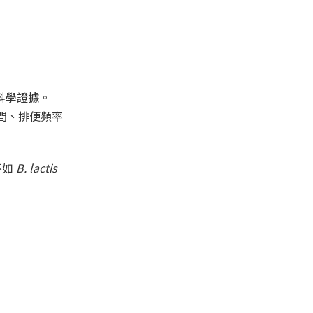
科學證據。
間、排便頻率
不如
B. lactis