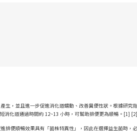
As) 產生，並且進一步促進消化道蠕動、改善糞便性狀。根據研究
短消化道通過時間約 12~13 小時，可幫助排便更為順暢。[1] [2
促進排便順暢效果具有「菌株特異性」，因此在選擇益生菌時，