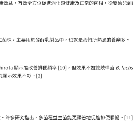
項健康效益，有效全方位促進消化道健康及正常的菌相，從嬰幼兒
典益生菌株，主要用於發酵乳製品中，也就是我們所熟悉的養樂多。
hirota 顯示能改善排便頻率 [10]，但效果不如雙歧桿菌
B. lactis
究顯示效果不彰。[2]
。許多研究指出，多菌種益生菌能更顯著地促進排便順暢。[11]