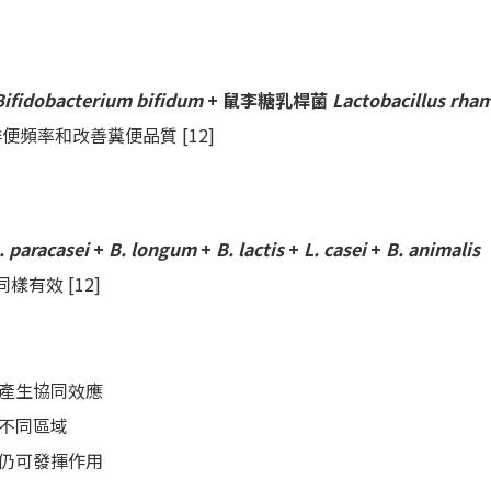
Bifidobacterium bifidum
+ 鼠李糖乳桿菌
Lactobacillus rha
便頻率和改善糞便品質 [12]
. paracasei
+
B. longum
+
B. lactis
+
L. casei
+
B. animalis
有效 [12]
產生協同效應
不同區域
仍可發揮作用