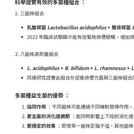
科學證實有效的多菌種組合 ：
1. 三菌株組合
乳酸桿菌
Lactobacillus acidophilus
+ 雙歧桿菌
2022 年臨床試驗顯示能有效幫助排便順暢，增加排
2. 八菌株高劑量組合
L. acidophilus
+
B. bifidum
+
L. rhamnosus
+
L
同樣研究證實此組合在促進排便方面與三菌株組合同樣
多菌種益生菌的優勢 ：
協同作用
：不同菌株可能通過不同機制發揮作用，
更全面的消化道調節
：能同時影響上下段的消化道
更穩定的效果
：即使某一菌株定殖不佳，其他菌株