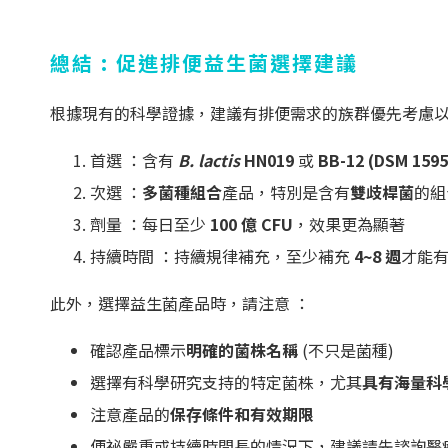
總結 : 促進排便益生菌選擇建議
根據現有的科學證據，建議有排便需求的族群優先考慮以
首選 ：含有
B. lactis
HN019
或
BB-12 (DSM 159
次選 ：
多菌種組合
產品，特別是含有
雙歧桿菌
的組
劑量 ：每日至少
100 億 CFU
，效果更為顯著
持續時間 ：持續規律補充，至少補充
4~8 週
才能
此外，選擇益生菌產品時，請注意 ：
確認產品標示
明確的菌株名稱
(不只是菌種)
選擇有科學研究支持的特定菌株，尤其
具有海量科
注意產品的
保存條件和有效期限
便祕嚴重或持續時間長的情況下，建議請先諮詢醫