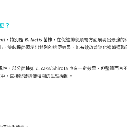
排便？
um
)，特別是
B. lactis
菌株，
在促進排便順暢方面展現出最強的
顧指出，雙歧桿菌顯示出特別的排便效果，能有效改善消化道轉運時
特異性，部分菌株如
L. casei
Shirota
也有一定效果，但整體而言
道中，直接影響排便相關的生理機制。
排便益生菌株。