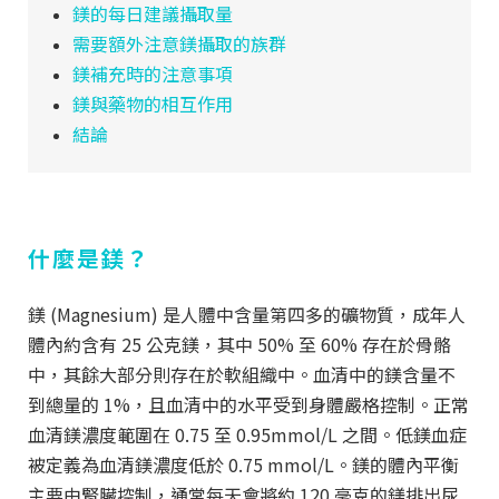
鎂的每日建議攝取量
需要額外注意鎂攝取的族群
鎂補充時的注意事項
鎂與藥物的相互作用
結論
什麼是鎂？
鎂 (Magnesium) 是人體中含量第四多的礦物質，成年人
體內約含有 25 公克鎂，其中 50% 至 60% 存在於骨骼
中，其餘大部分則存在於軟組織中。血清中的鎂含量不
到總量的 1%，且血清中的水平受到身體嚴格控制。正常
血清鎂濃度範圍在 0.75 至 0.95mmol/L 之間。低鎂血症
被定義為血清鎂濃度低於 0.75 mmol/L。鎂的體內平衡
主要由腎臟控制，通常每天會將約 120 毫克的鎂排出尿