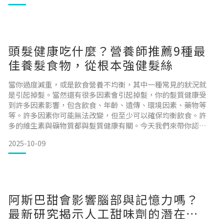
少塑膠微粒?塑膠微粒對人體的長期健康危害如何在日常生活中
減少塑膠微粒的接觸?如何幫助身體排除塑膠微粒?
頭髮健康吃什麼？營養師推薦9種最
佳養髮食物，從根本強健髮絲
當你過度減重，或是飲食營養不均衡，其中一種常見的狀況就
是引起掉髮。當然還有很多因素會引起掉髮，你的髮質健康受
到許多因素影響，包含飲食、年齡、遺傳、環境因素、藥物等
等。許多因素你可能無法改變，但至少可以確保均衡飲食。許
多的維生素與礦物質都與髮質健康有關。今天我們來帶你認識
如何挑選正確的食物，確保均衡的飲食與營養來支持髮質健
2025-10-09
康。 目錄雞蛋 : 富含蛋白質和生物素莓果 : 富含維生素 C 和植
化素菠菜 : 富含維生素 A、C、鐵和葉酸深海魚類 : 富含多元不飽
和脂肪酸和蛋白質酪梨 : 健康脂肪和維
阿斯巴甜會影響腦部與記憶力嗎？
最新研究揭示人工甜味劑的潛在風