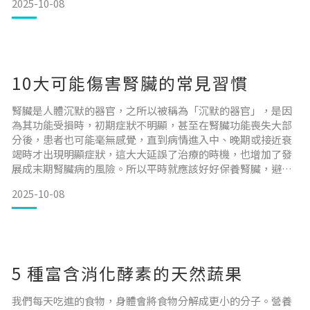
2025-10-08
色。這個轉變不僅改變了米的外觀，也產生了許多具有生物活
性的化合物。現代科學研究發現，紅麴含有豐富的營養成分，
以及被稱
10大可能傷害腎臟的常見習慣
腎臟是人體沉默的器官，之所以被稱為「沉默的器官」，是因
為其功能受損時，初期症狀不明顯，甚至在腎臟功能喪失大部
分後，患者也可能毫無感覺，直到病情進入中、晚期或接近衰
竭時才出現明顯症狀，這大大延誤了治療的時機，也增加了發
展成末期腎臟病的風險。所以平時就應該好好保養腎臟，避免
生活習慣或飲食做出傷腎的行為，但你知道哪些行為會傷腎嗎?
2025-10-08
今天帶你好好認識應該避免傷腎的 10 大地雷。 目錄過度使用
止痛藥愛吃重鹹愛食用加工食品飲水不足睡眠不足吃太多肉吃
太多糖吸菸過量飲酒久坐不動 1. 過度使用止痛藥台灣有
5 種富含消化酵素的天然蔬果
我們每天吃進的食物，身體會將食物分解成更小的分子。營養