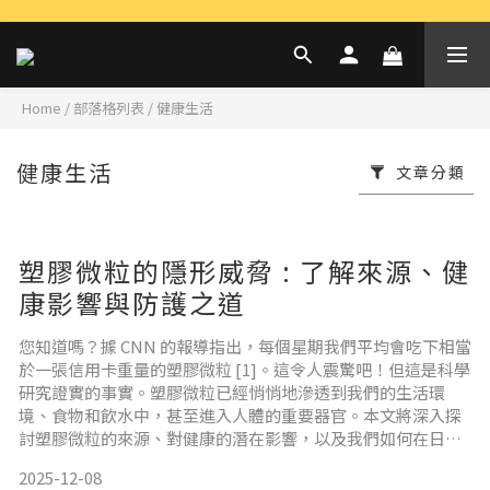
Home
/
部落格列表
/
健康生活
健康生活
文章分類
塑膠微粒的隱形威脅 : 了解來源、健
康影響與防護之道
您知道嗎？據 CNN 的報導指出，每個星期我們平均會吃下相當
於一張信用卡重量的塑膠微粒 [1]。這令人震驚吧！但這是科學
研究證實的事實。塑膠微粒已經悄悄地滲透到我們的生活環
境、食物和飲水中，甚至進入人體的重要器官。本文將深入探
討塑膠微粒的來源、對健康的潛在影響，以及我們如何在日常
生活中減少接觸，保護自己與家人的健康。 目錄什麼是塑膠微
2025-12-08
粒?塑膠微粒從何而來? 日常生活中的主要來源我們每天吃進多