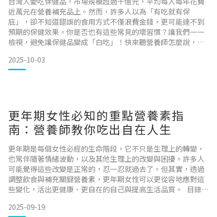
台灣人愛吃保健品，市場規模超過千億元，平均每人每年花費
近萬元在營養補充品上。然而，許多人以為「有吃就有保
庇」，卻不知道錯誤的食用方式不僅浪費金錢，更可能達不到
預期的保健效果。你是否也有這些常見的壞習慣？讓我們一一
檢視，避免讓保健品變成「白吃」！快來聽營養師怎麼說，幫
助你吃的正確，真正發揮營養品的保健效果。 目錄壞習慣 1 ：
2025-10-03
保健品與咖啡或茶一起吃，效果大打折扣壞習慣 2 ：不按照建
議用法時間，亂吃一通壞習慣 3 ：衝突成分一起吃，降低吸收
或效果 壞習慣 4 ：與藥物一起吃，潛藏風險 壞習慣
更年期女性必知的重點營養素指
南：營養師教你吃出自在人生
更年期是每個女性必經的生命階段，它不只是生理上的轉變，
也常伴隨著情緒波動，以及其他生理上的改變與困擾。許多人
可能覺得這些改變是正常的，忍一忍就過去了。但其實，透過
調整飲食與補充關鍵營養素，更年期女性可以更從容地應對這
些變化，活出更健康、更自在的自己與提高生活品質。 目錄認
識更年期 ：更年期的生理變化與挑戰讓更年期舒適，四大關鍵
2025-09-19
營養素報你知營養師小叮嚀 ：均衡飲食才是王道 認識更年期 :