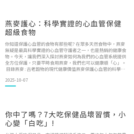
燕麥護心：科學實證的心血管保健
超級食物
你知道保護心血管的食物有那些呢? 在眾多天然食物中，燕麥
無疑是最具科學實證的心血管守護者之一，也是熱銷的健康食
物。今天，讓我們深入探討燕麥如何為我們的心血管系統提供
全方位保護，只要平時食用燕麥，我們也可以健康順「心」。
目錄燕麥 : 古老穀物的現代健康價值燕麥保護心血管的科學機
制權威機構的科學認證燕麥製品的比較分析實用的燕麥攝取建
2025-10-07
議結論與營養師建議燕麥常見問答 (FAQ) 燕麥 : 古老穀物的現代
健康價值燕麥 (Avena Sativa) 屬全穀雜糧，不僅是營養豐富的
全穀物，更是經過科學驗證
你中了嗎？7大吃保健品壞習慣，小
心變「白吃」!