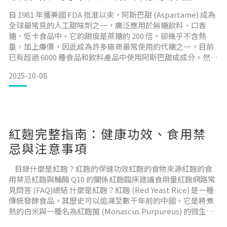
險
自 1981 年獲美國 FDA 批准以來，阿斯巴甜 (Aspartame) 成為
全球最常見的人工甜味劑之一，廣泛應用於無糖飲料、口香
糖、低卡食品中。它的甜度是蔗糖的 200 倍，卻幾乎不含熱
量，加上廉價，因此成為許多廠商最常使用的代糖之一，目前
已有超過 6000 種食品和飲料產品中使用阿斯巴甜成成分。然
而，近年來越來越多的科學研究指出，這個看似完美的糖替代
2025-10-08
品可能對我們的大腦健康帶來意想不到的後遺症。今天我們來
看看阿斯巴甜到底是完美的代糖，還是披著糖衣的毒藥。 目錄
阿斯巴甜如何在體內代謝?對記
紅麴完整指南：健康功效、食用禁
忌與注意事項
目錄什麼是紅麴？紅麴的保健功效紅麴的食物來源紅麴的食
用禁忌紅麴與輔酶 Q10 的關係紅麴臨床建議食用量紅麴網路常
見問答 (FAQ)總結 什麼是紅麴？紅麴 (Red Yeast Rice) 是一種
傳統發酵食品，其歷史可以追溯至數千年前的中國。它是將煮
熟的白米與一種名為紅麴菌 (Monascus Purpureus) 的微生物
發酵製成，經過發酵後，原本白色的米粒會轉變成獨特的紅