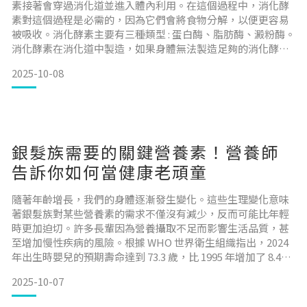
素接著會穿過消化道並進入體內利用。在這個過程中，消化酵
素對這個過程是必需的，因為它們會將食物分解，以便更容易
被吸收。消化酵素主要有三種類型 : 蛋白酶、脂肪酶、澱粉酶。
消化酵素在消化道中製造，如果身體無法製造足夠的消化酵
素，食物分子就無法被正常消化。 因此，攝取富含天然消化酵
2025-10-08
素的食物可以幫助消化。今天我們來認識天然食物中那些富含
消化酵素，幫你食用後事半功倍。 目錄木瓜鳳梨香蕉奇異果酪
梨總結 木瓜木瓜是富含消化酵素的熱帶水果，含有幫助消化蛋
銀髮族需要的關鍵營養素！營養師
告訴你如何當健康老頑童
隨著年齡增長，我們的身體逐漸發生變化。這些生理變化意味
著銀髮族對某些營養素的需求不僅沒有減少，反而可能比年輕
時更加迫切。許多長輩因為營養攝取不足而影響生活品質，甚
至增加慢性疾病的風險。根據 WHO 世界衛生組織指出，2024
年出生時嬰兒的預期壽命達到 73.3 歲，比 1995 年增加了 8.4
歲。全世界 60 歲及以上人口預計將從 2023 年的 11 億人增加到
2025-10-07
2030 年的 14 億人。這一趨勢在發展中地區特別明顯且發展迅
速 [1]。如果你也是嬰兒潮世代或 X 世代的一員，如何透過正