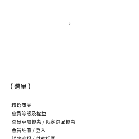
更年期的生理變化與挑戰 更年期 (Menopause) 通常發生在女
性 45 至 55 歲之間，平均年齡
【 選單 】
精選商品
會員等級及權益
會員專屬優惠 / 限定選品優惠
會員註冊 / 登入
購物流程 / 付款相關