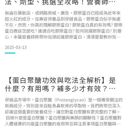
法、劑型、挑選全攻略！營養師教
你怎麼補最有感
無論在藥妝店、或網路商城、廣告，膠原蛋白已經成為近年來
超火紅的成分，從美容保養品到保健食品，膠原蛋白似乎無處
不在。然而，你真的理解膠原蛋白? 膠原蛋白真的有效嗎? 膠原
蛋白應該怎麼吃? 誰適合吃膠原蛋白? 如何挑選膠原蛋白? 別擔
心，本篇營養師將帶你從頭認識膠原蛋白，清清楚楚教你完整
指南，讓你不再困惑，趕快筆記並分享出去喲。 目錄膠原蛋白
2025-03-13
是什麽？膠原蛋白功效及好處有哪些？ 吃膠原蛋白真的有效
嗎？ 哪些食物含有膠原蛋白？「膠原蛋白豐富食物來源」一次
看 維持膠原蛋白，還要注意「保持這些生活習慣」
【蛋白聚醣功效與吃法全解析】是
什麼？有用嗎？補多少才有效？營
養師整理挑選指南！
保健品市場中，蛋白聚醣（Proteoglycan）是一個備受關注的
新興成分，特別是來自鮭魚鼻軟骨的萃取物。我們將帶您深入
認識這個重要的營養成分，讓您對蛋白聚醣有更完整的了解。
目錄什麼是蛋白聚醣？蛋白聚醣與美顏的關聯性？蛋白聚醣對
人體健康的功能蛋白聚醣的食用禁忌與注意事項蛋白聚醣與其