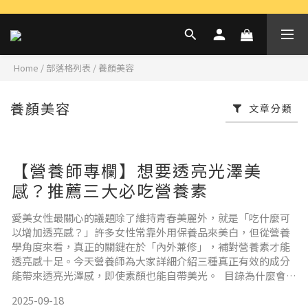
Home
/
部落格列表
/
養顏美容
養顏美容
文章分類
【營養師專欄】想要透亮光澤美
感？推薦三大必吃營養素
愛美女性最關心的議題除了維持青春美麗外，就是「吃什麼可
以增加透亮感？」許多女性常靠外用保養品來美白，但從營養
學角度來看，真正的關鍵在於「內外兼修」，補對營養素才能
透亮感十足。今天營養師為大家詳細介紹三種真正有效的成分
能帶來透亮光澤感，即使素顏也能自帶美光。 目錄為什麼會曬
黑？穀胱甘肽 ：經典透亮之王冰晶番茄 ：由內而外的透亮養護
2025-09-18
革命維生素 C ：經典保養必備營養師推薦透亮光澤感建議組合