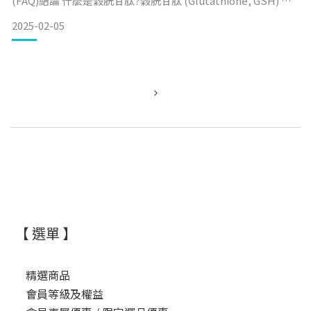
(FAQ)結論 什麼是穀胱甘肽?穀胱甘肽 (Glutathione, GSH) 是
一種由三種胺基酸 -- 麩胺酸 (Glutamic Acid)、半胱胺酸
2025-02-05
(Cysteine) 和甘胺酸 (Glycine) 組成的三肽分子。它廣泛存在
於人體內，具有強大的保護力，被譽為「人體最主
【 選單 】
精選商品
會員等級及權益