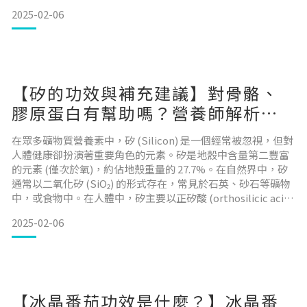
他營養品或藥物的交互作用蛋白聚醣的每日建議食用量蛋白聚
2025-02-06
醣的最佳服用時機如何挑選蛋白聚醣保健品常見問答集 (FAQ)
結論 什麼是蛋白聚醣？蛋白聚醣（Proteoglycans）是一類由
核心蛋白質與糖胺聚醣（Glyc
【矽的功效與補充建議】對骨骼、
膠原蛋白有幫助嗎？營養師解析矽
怎麼吃才有效！
在眾多礦物質營養素中，矽 (Silicon) 是一個經常被忽視，但對
人體健康卻扮演著重要角色的元素。矽是地殼中含量第二豐富
的元素 (僅次於氧)，約佔地殼重量的 27.7%。在自然界中，矽
通常以二氧化矽 (SiO₂) 的形式存在，常見於石英、砂石等礦物
中，或食物中。在人體中，矽主要以正矽酸 (orthosilicic acid,
OSA) 的形式存在，這是最容易被人體吸收的形式。 目錄矽對
2025-02-06
人體健康的功能矽的食用禁忌與注意事項矽與其他營養品或藥
物的交互作用矽的每日建議攝取量矽的每日食用上限如何挑
【冰晶番茄功效是什麼？】冰晶番