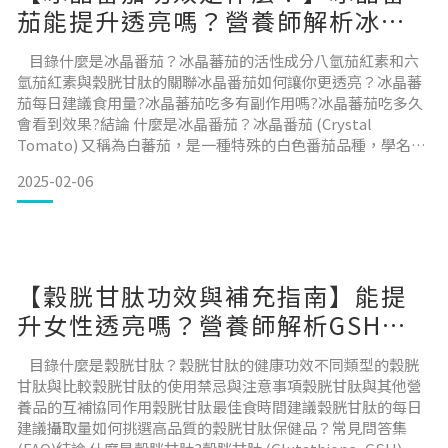
茄能提升透亮嗎？營養師解析冰晶
關鍵成分與建議食用量
目錄什麼是冰晶番茄？冰晶蕃茄的活性成分八氫茄紅素和六
氫茄紅素與穀胱甘肽的關聯冰晶番茄如何讓你更透亮？冰晶蕃
茄每日建議食用量?冰晶蕃茄吃多有副作用嗎?冰晶蕃茄吃多久
會看到效果?結論 什麼是冰晶番茄？冰晶番茄 (Crystal
Tomato) 又稱為白蕃茄，是一種特殊的白色番茄品種，學名是
Solanum Lycopersicum，這是一種特別培育的蕃茄品種，因
2025-02-06
其獨特的外觀和豐富的營養成分而受到關注。與普通紅番茄相
比，冰晶番茄具有淡白色或乳白色的外表，果實略小，但營養
價值更為豐富。蕃茄作為一
【穀胱甘肽功效與補充指南】能提
升女性透亮嗎？營養師解析GSH吸
收率與挑選技巧！
目錄什麼是穀胱甘肽？穀胱甘肽的健康功效不同類型的穀胱
甘肽與比較穀胱甘肽的使用禁忌與注意事項穀胱甘肽與其他營
養品的互補協同作用穀胱甘肽最佳食時間建議穀胱甘肽的每日
建議攝取量如何挑選高品質的穀胱甘肽保健品？常見問答集