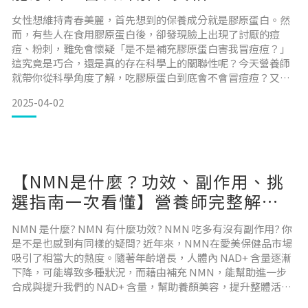
女性想維持青春美麗，首先想到的保養成分就是膠原蛋白。然
而，有些人在食用膠原蛋白後，卻發現臉上出現了討厭的痘
痘、粉刺，難免會懷疑「是不是補充膠原蛋白害我冒痘痘？」
這究竟是巧合，還是真的存在科學上的關聯性呢？今天營養師
就帶你從科學角度了解，吃膠原蛋白到底會不會冒痘痘？又有
哪些原因可能與痘痘有關？ 目錄科學研究上是否有「膠原蛋白
2025-04-02
會冒痘痘」的證據？膠原蛋白產品中「其他成分」間接引起痘
痘？哪些人吃膠原蛋白時可能比較容易冒痘？避免膠原蛋白冒
痘的建議 總結 科學研究上是否有「膠原蛋白會冒痘痘」的證
據？首先
【NMN是什麼？功效、副作用、挑
選指南一次看懂】營養師完整解析
NMN
NMN 是什麼? NMN 有什麼功效? NMN 吃多有沒有副作用? 你
是不是也感到有同樣的疑問? 近年來，NMN在愛美保健品市場
吸引了相當大的熱度。隨著年齡增長，人體內 NAD+ 含量逐漸
下降，可能導致多種狀況，而藉由補充 NMN，能幫助進一步
合成與提升我們的 NAD+ 含量，幫助養顏美容，提升整體活
力。這篇營養師將帶你認識 NMN、認識 NMN 可能的健康益