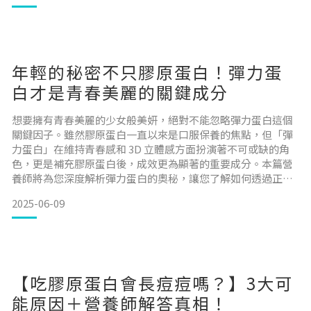
總結 為什麼會曬黑？想要達到透亮清澈感，我們先來搞懂為什
麼會變黑。簡單來說，當外表受到陽光刺激時，體內會產生
年輕的秘密不只膠原蛋白！彈力蛋
白才是青春美麗的關鍵成分
想要擁有青春美麗的少女般美妍，絕對不能忽略彈力蛋白這個
關鍵因子。雖然膠原蛋白一直以來是口服保養的焦點，但「彈
力蛋白」在維持青春感和 3D 立體感方面扮演著不可或缺的角
色，更是補充膠原蛋白後，成效更為顯著的重要成分。本篇營
養師將為您深度解析彈力蛋白的奧秘，讓您了解如何透過正確
的方式補充這個珍貴的養顏美容成分。 目錄什麼是彈力蛋白？
2025-06-09
彈力蛋白的主要活性成分彈力蛋白的重要性與美容功效彈力蛋
白流失的原因彈力蛋白補充品的種類與來源彈力蛋白建議攝取
量與其他營養品的作用彈力蛋白常見迷思與解答總結 什麼是彈
【吃膠原蛋白會長痘痘嗎？】3大可
能原因＋營養師解答真相！