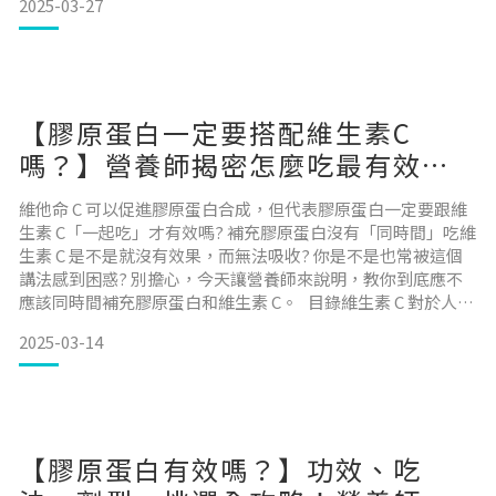
2025-03-27
處，以及如何挑選高品質 NMN 保健品。 目錄什麼是 NMN？
NMN 對人體健康的功效 NMN 食用禁忌與注意事項 NMN 與其
他營養
【膠原蛋白一定要搭配維生素C
嗎？】營養師揭密怎麼吃最有效，
補對才有感！
維他命 C 可以促進膠原蛋白合成，但代表膠原蛋白一定要跟維
生素 C「一起吃」才有效嗎? 補充膠原蛋白沒有「同時間」吃維
生素 C 是不是就沒有效果，而無法吸收? 你是不是也常被這個
講法感到困惑? 別擔心，今天讓營養師來說明，教你到底應不
應該同時間補充膠原蛋白和維生素 C。 目錄維生素 C 對於人體
健康效益維生素 C 需要添加在膠原蛋白粉中「同時間」吃才有
2025-03-14
效嗎?維生素 C 添加在膠原蛋白中的影響如何正確補充膠原蛋白
和維生素 C?總結 維生素C對於人體健康效益維生素 C 在體內擁
有多種功效，包含
【膠原蛋白有效嗎？】功效、吃