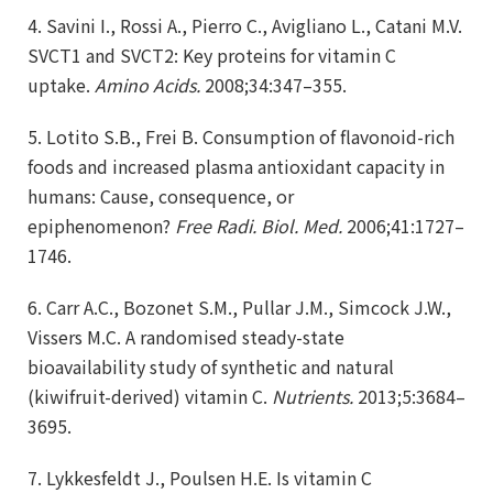
4. Savini I., Rossi A., Pierro C., Avigliano L., Catani M.V.
SVCT1 and SVCT2: Key proteins for vitamin C
uptake.
Amino Acids.
2008;34:347–355.
5. Lotito S.B., Frei B. Consumption of flavonoid-rich
foods and increased plasma antioxidant capacity in
humans: Cause, consequence, or
epiphenomenon?
Free Radi. Biol. Med.
2006;41:1727–
1746.
6. Carr A.C., Bozonet S.M., Pullar J.M., Simcock J.W.,
Vissers M.C. A randomised steady-state
bioavailability study of synthetic and natural
(kiwifruit-derived) vitamin C.
Nutrients.
2013;5:3684–
3695.
7. Lykkesfeldt J., Poulsen H.E. Is vitamin C