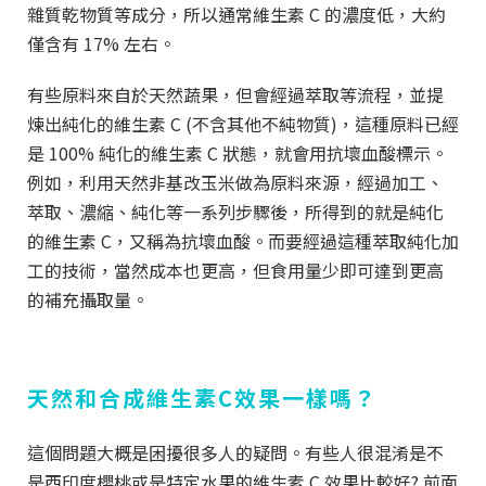
雜質乾物質等成分，所以通常維生素 C 的濃度低，大約
僅含有 17% 左右。
有些原料來自於天然蔬果，但會經過萃取等流程，並提
煉出純化的維生素 C (不含其他不純物質)，這種原料已經
是 100% 純化的維生素 C 狀態，就會用抗壞血酸標示。
例如，利用天然非基改玉米做為原料來源，經過加工、
萃取、濃縮、純化等一系列步驟後，所得到的就是純化
的維生素 C，又稱為抗壞血酸。而要經過這種萃取純化加
工的技術，當然成本也更高，但食用量少即可達到更高
的補充攝取量。
天然和合成維生素C效果一樣嗎
？
這個問題大概是困擾很多人的疑問。有些人很混淆是不
是西印度櫻桃或是特定水果的維生素 C 效果比較好? 前面