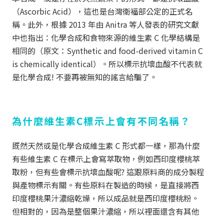
（Ascorbic Acid），這也是台灣衛福部公定的正式名
稱。此外，根據 2013 年由 Anitra 等人發表的研究文獻
中也指出：化學合成和食物來源的維生素 C 化學結構是
相同的（原文：Synthetic and food-derived vitamin C
is chemically identical）。所以標示抗壞血酸不代表就
是化學合成! 不要再被無知的謠言給騙了。
為什麼維生素C標示上會有不同名稱
？
既然天然或是化學合成維生素 C 形式都一樣，那為什麼
有些維生素 C 在標示上會寫萃取物，例如西印度櫻桃萃
取粉，但有些會標示抗壞血酸呢? 這跟原料商的成分製程
與產物標示有關。有些原料在製造的時候，是直接將西
印度櫻桃果汁濃縮乾燥，所以成品就是西印度櫻桃粉。
但相對的，因為是整個果汁濃縮，所以裡面還含有其他