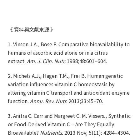
《 資料與文獻來源 》
1. Vinson J.A., Bose P. Comparative bioavailability to
humans of ascorbic acid alone or in a citrus
extract.
Am. J. Clin. Nutr.
1988;48:601–604.
2. Michels A.J., Hagen T.M., Frei B. Human genetic
variation influences vitamin C homeostasis by
altering vitamin C transport and antioxidant enzyme
function.
Annu. Rev. Nutr.
2013;33:45–70.
3. Anitra C. Carr and Margreet C. M. Vissers., Synthetic
or Food-Derived Vitamin C – Are They Equally
Bioavailable?
Nutrients.
2013 Nov; 5(11): 4284–4304.