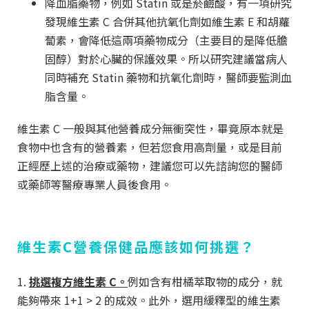
降血脂藥物，例如 Statin 或是菸鹼酸，有一項研究
發現維生素 C 合併其他抗氧化劑如維生素 E 和胡蘿
蔔素，會降低這兩項藥物成分（主要目的是降低膽
固醇）對於心臟的保護效果。所以研究建議當病人
同時補充 Statin 藥物和抗氧化劑時，醫師要監測血
脂含量。
維生素 C 一般與其他營養成分無衝突性，畢竟原本就是
食物中也含有的營養素，但若您食用高劑量，或是目前
正經歷上述的治療或藥物，建議您可以先諮詢您的醫師
或藥師等醫療專業人員後食用。
維生素C營養保健品應該如何挑選
？
1.
挑選複方維生素 C。
例如含有柑橘萃取物的成分，就
能夠帶來 1+1 > 2 的成效。此外，選用緩釋型的維生素