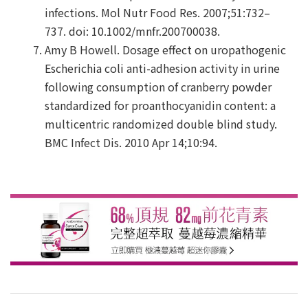
infections. Mol Nutr Food Res. 2007;51:732–
737. doi: 10.1002/mnfr.200700038.
Amy B Howell. Dosage effect on uropathogenic
Escherichia coli anti-adhesion activity in urine
following consumption of cranberry powder
standardized for proanthocyanidin content: a
multicentric randomized double blind study.
BMC Infect Dis. 2010 Apr 14;10:94.