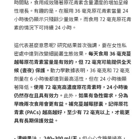
時間點，食用成效隨著原花青素含量濃度的增加呈線
性增長。有趣的是，在服用 36 毫克原花青素當量 24
小時後仍顯示只殘餘少量效果，而食用 72 毫克原花青
素的情況下可持續 24 小時。
這代表甚麼意思呢? 研究結果首次強調，要在女性私
密處中達到改變細菌叢生態效果，
每天食用 36 毫克蔓
越莓原花青素當量是有效的，但 72 毫克可能提供全天
候 (晝夜) 保護。
動力學數據表明，36 毫克和 72 毫克
劑量在 6 小時後都達到最高活性，但在 24 小時後顯
著降低。
使用 72 毫克高濃度原花青素時，24 小時後
仍然存在且具有效力。
此外，
如果有急性需求，分為
早晚兩次食用會更有益。補充蔓越莓膠囊，記得原花
青素 (PACs) 越高越好，至少有 72 毫克以上，才能更
具有長期保護效益。
- 濃縮果汁 :
240~300 ml/天，
但小心含糖量過高，