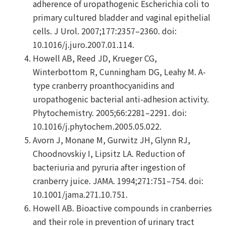
adherence of uropathogenic Escherichia coli to
primary cultured bladder and vaginal epithelial
cells. J Urol. 2007;177:2357–2360. doi:
10.1016/j.juro.2007.01.114.
Howell AB, Reed JD, Krueger CG,
Winterbottom R, Cunningham DG, Leahy M. A-
type cranberry proanthocyanidins and
uropathogenic bacterial anti-adhesion activity.
Phytochemistry. 2005;66:2281–2291. doi:
10.1016/j.phytochem.2005.05.022.
Avorn J, Monane M, Gurwitz JH, Glynn RJ,
Choodnovskiy I, Lipsitz LA. Reduction of
bacteriuria and pyruria after ingestion of
cranberry juice. JAMA. 1994;271:751–754. doi:
10.1001/jama.271.10.751.
Howell AB. Bioactive compounds in cranberries
and their role in prevention of urinary tract