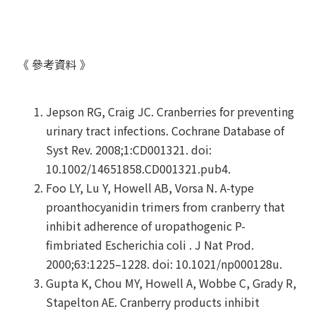
《 參考資料 》
Jepson RG, Craig JC. Cranberries for preventing
urinary tract infections. Cochrane Database of
Syst Rev. 2008;1:CD001321. doi:
10.1002/14651858.CD001321.pub4.
Foo LY, Lu Y, Howell AB, Vorsa N. A-type
proanthocyanidin trimers from cranberry that
inhibit adherence of uropathogenic P-
fimbriated Escherichia coli . J Nat Prod.
2000;63:1225–1228. doi: 10.1021/np000128u.
Gupta K, Chou MY, Howell A, Wobbe C, Grady R,
Stapelton AE. Cranberry products inhibit