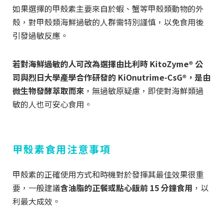
如果選擇的甲殼素主要來自於蝦、蟹等甲殼類動物的外
殼，對甲殼類海鮮過敏的人群需特別謹慎，以免食用後
引發過敏反應。
若對海鮮過敏的人可改為選擇由比利時 KitoZyme® 公
司與烈日大學產學合作研發的 KiOnutrime-CsG®，是由
微生物發酵萃取而來
，無過敏原疑慮，即使對海鮮類過
敏的人也可安心食用。
甲殼素食用注意事項
甲殼素的正確使用方式和時機對於發揮其最佳效果很重
要，一般建議
含油脂的正餐或點心飯前 15 分鐘食用
，以
利最大成效。