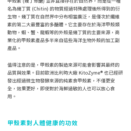
甲殼素 (幾丁聚醣) 並非直接存在於自然界，而是從一種
名為幾丁質 (Chitin) 的物質經過特殊處理後所得到的衍
生物。幾丁質在自然界中分布相當廣泛，是僅次於纖維
素的第二大最豐富的多醣體。它主要存在於海洋甲殼類
動物，蝦、蟹、龍蝦等的外殼是幾丁質的主要來源，商
業化的甲殼素產品多半來自這些海洋生物外殼的加工副
產品。
值得注意的是，甲殼素的製造來源可能會影響其最終的
品質與效果。目前歐洲比利時大廠 KitoZyme® 也已經研
發出經過微生物發酵來源的純素食甲殼素，不僅更安
全，效果更好，即使對於海鮮過敏的人也可以放心食
用。
甲殼素對人體健康的功效