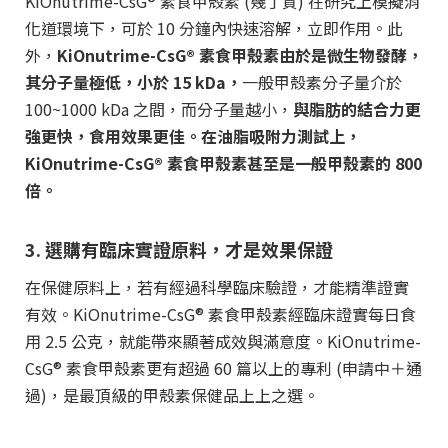
KiOnutrime-CsG® 素食甲殼素 (幾丁質) 在研究上模擬消
化道環境下，可於 10 分鐘內快速溶解，立即作用。此
外，
KiOnutrime-CsG® 素食甲殼素由於是微生物發酵，
其分子量極低，小於 15 kDa，
一般甲殼素分子量介於
100~1000 kDa 之間，而分子量越小，
與脂肪的結合力更
強更快，食用效果更佳。在油脂吸附力測試上，
KiOnutrime-CsG® 素食甲殼素甚至是一般甲殼素的 800
倍。
3. 選購有臨床實證原料，才是效果保證
在保健原料上，若有經過科學臨床驗證，才能精準證實
有效。KiOnutrime-CsG® 素食甲殼素經臨床證實每日食
用 2.5 公克，就能帶來顯著成效與滿意度。KiOnutrime-
CsG® 素食甲殼素更有超過 60 篇以上的專利 (申請中＋通
過)，是最頂級的甲殼素保健品上上之選。