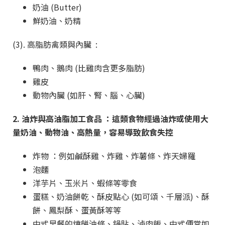
奶油 (Butter)
鮮奶油、奶精
(3). 高脂肪禽類與內臟 :
鴨肉、鵝肉 (比雞肉含更多脂肪)
雞皮
動物內臟 (如肝、腎、腦、心臟)
2. 油炸與高油脂加工食品 ：這類食物經過油炸或使用大
量奶油、動物油、高熱量，容易導致飲食失控
炸物 ：例如鹹酥雞、炸雞、炸薯條、炸天婦羅
泡麵
洋芋片、玉米片、蝦條等零食
蛋糕、奶油餅乾、酥皮點心 (如可頌、千層派)、酥
餅、鳳梨酥、蛋黃酥等等
中式早餐的燒餅油條、鍋貼、滷肉飯、中式便當如