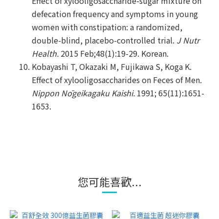
Effect of xylooligosaccharide-sugar mixture on
defecation frequency and symptoms in young
women with constipation: a randomized,
double-blind, placebo-controlled trial.
J Nutr
Health.
2015 Feb;48(1):19-29. Korean.
Kobayashi T, Okazaki M, Fujikawa S, Koga K.
Effect of xylooligosaccharides on Feces of Men.
Nippon Nōgeikagaku Kaishi.
1991; 65(11):1651-
1653.
您可能喜歡...