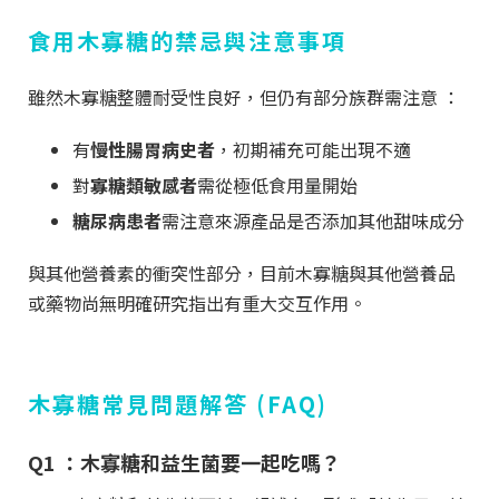
食用木寡糖的禁忌與注意事項
雖然木寡糖整體耐受性良好，但仍有部分族群需注意 ：
有
慢性腸胃病史者
，初期補充可能出現不適
對
寡糖類敏感者
需從極低食用量開始
糖尿病患者
需注意來源產品是否添加其他甜味成分
與其他營養素的衝突性部分，目前木寡糖與其他營養品
或藥物尚無明確研究指出有重大交互作用。
木寡糖常見問題解答 (FAQ)
Q1 ：木寡糖和益生菌要一起吃嗎？