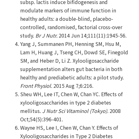
subsp. lactis induce bifidogenesis and
modulate markers of immune function in
healthy adults: a double-blind, placebo-
controlled, randomised, factorial cross-over
study.
Br J Nutr.
2014 Jun 14;111(11):1945-56.
Yang J, Summanen PH, Henning SM, Hsu M,
Lam H, Huang J, Tseng CH, Dowd SE, Finegold
SM, and Heber D, Li Z. Xylooligosaccharide
supplementation alters gut bacteria in both
healthy and prediabetic adults: a pilot study.
Front Physiol.
2015 Aug 7;6:216.
Sheu WH, Lee IT, Chen W, Chan YC. Effects of
xylooligosaccharides in type 2 diabetes
mellitus.
J Nutr Sci Vitaminol (Tokyo).
2008
Oct;54(5):396-401.
Wayne HS, Lee I, Chen W, Chan Y. Effects of
Xylooligosaccharides in Type 2 Diabetes