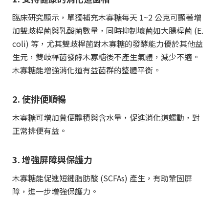
臨床研究顯示，單獨補充木寡糖每天 1~2 公克可顯著增
加雙歧桿菌與乳酸菌數量，同時抑制壞菌如大腸桿菌 (E.
coli) 等，尤其雙歧桿菌對木寡糖的發酵能力優於其他益
生元，雙歧桿菌發酵木寡糖後不產生氣體，減少不適。
木寡糖能增強消化道有益菌群的整體平衡。
2. 使排便順暢
木寡糖可增加糞便體積與含水量，促進消化道蠕動，對
正常排便有益。
3. 增強屏障與保護力
木寡糖能促進短鏈脂肪酸 (SCFAs) 產生，有助鞏固屏
障，進一步增強保護力。