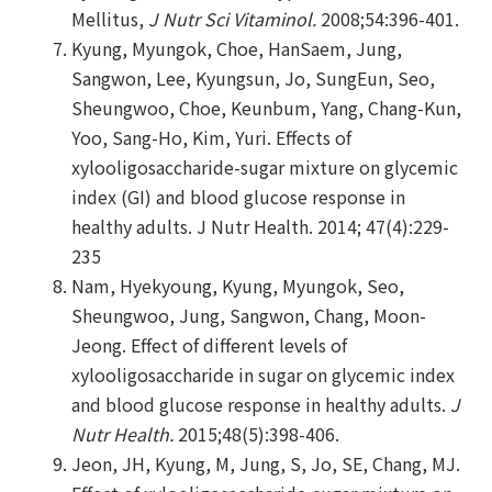
Mellitus,
J Nutr Sci Vitaminol.
2008;54:396-401.
Kyung, Myungok, Choe, HanSaem, Jung,
Sangwon, Lee, Kyungsun, Jo, SungEun, Seo,
Sheungwoo, Choe, Keunbum, Yang, Chang-Kun,
Yoo, Sang-Ho, Kim, Yuri. Effects of
xylooligosaccharide-sugar mixture on glycemic
index (GI) and blood glucose response in
healthy adults. J Nutr Health. 2014; 47(4):229-
235
Nam, Hyekyoung, Kyung, Myungok, Seo,
Sheungwoo, Jung, Sangwon, Chang, Moon-
Jeong. Effect of different levels of
xylooligosaccharide in sugar on glycemic index
and blood glucose response in healthy adults.
J
Nutr Health.
2015;48(5):398-406.
Jeon, JH, Kyung, M, Jung, S, Jo, SE, Chang, MJ.