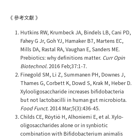
《
參考文獻
》
Hutkins RW, Krumbeck JA, Bindels LB, Cani PD,
Fahey G Jr, Goh YJ, Hamaker B7, Martens EC,
Mills DA, Rastal RA, Vaughan E, Sanders ME.
Prebiotics: why definitions matter.
Curr Opin
Biotechnol.
2016 Feb;37:1-7.
Finegold SM, Li Z, Summanen PH, Downes J,
Thames G, Corbett K, Dowd S, Krak M, Heber D.
Xylooligosaccharide increases bifidobacteria
but not lactobacilli in human gut microbiota.
Food Funct.
2014 Mar;5(3):436-45.
Childs CE, Röytiö H, Alhoniemi E, et al. Xylo-
oligosaccharides alone or in synbiotic
combination with Bifidobacterium animalis