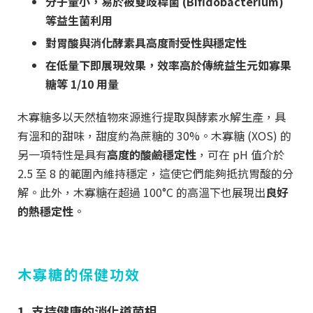
分子量小，易於被雙歧桿菌 (Bifidobacterium)
等益生菌利用
對胃酸與消化酵素具高度耐受性與穩定性
在低量下即展現效果，效率高於傳統益生元如寡果
糖等 1/10 用量
木寡糖多以天然植物來源進行提取與酵素水解生產，具
有溫和的甜味，甜度約為蔗糖的 30%。木寡糖 (XOS) 的
另一項特性是具有
高度的酸鹼穩定性
，可在 pH 值介於
2.5 至 8 的範圍內維持穩定，這使它們能夠抵抗胃酸的分
解。此外，木寡糖在超過 100°C 的高溫下也展現出
良好
的熱穩定性
。
木寡糖的保健功效
1. 支持健康的消化道菌相