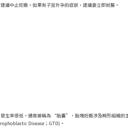
會建議中止妊娠。如果有子宮外孕的症狀，建議要立即就醫。
發生率很低。通常被稱為 “胎囊”，胎塊妊娠涉及畸形組織的
oblastic Disease；GTD)。