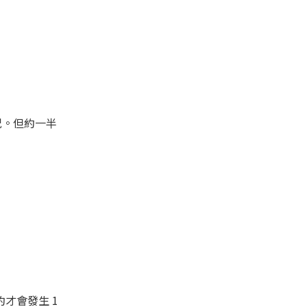
況。但約一半
才會發生 1