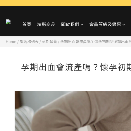
首頁
精選商品
關於我們
會員等級及優惠
Home
/
部落格列表
/
孕期營養
/
孕期出血會流產嗎？懷孕初期到後期出血
孕期出血會流產嗎？懷孕初