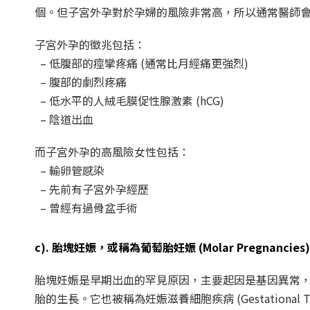
個。但子宮外孕對於孕婦的風險非常高，所以通常醫師
子宮外孕的徵兆包括：
– 低腹部的痙攣疼痛 (通常比月經痛更強烈)
– 腹部的劇烈疼痛
– 低水平的人絨毛膜促性腺激素 (hCG)
– 陰道出血
而子宮外孕的高風險女性包括：
– 輸卵管感染
– 先前有子宮外孕經歷
– 曾經有過骨盆手術
c). 胎塊妊娠，或稱為葡萄胎妊娠 (Molar Pregnancies)
胎塊妊娠是早期出血的罕見原因，主要起因是基因異常，
胎的生長。它也被稱為妊娠滋養細胞疾病 (Gestational Troph