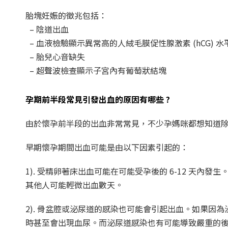
胎塊妊娠的徵兆包括：
– 陰道出血
– 血液檢驗顯示異常高的人絨毛膜促性腺激素 (hCG) 水
– 胎兒心音缺失
– 超聲波檢查顯示子宮內有葡萄狀結塊
孕期前半段常見引發出血的原因有哪些 ?
由於懷孕前半段的出血非常常見，不少孕媽咪都想知道除
早期懷孕期間出血可能是由以下因素引起的：
1). 受精卵著床出血可能在可能受孕後的 6-12 天
其他人可能輕微出血數天。
2). 骨盆腔或泌尿道的感染也可能會引起出血。如果
時甚至會出現血尿。而泌尿道感染也有可能導致嚴重的