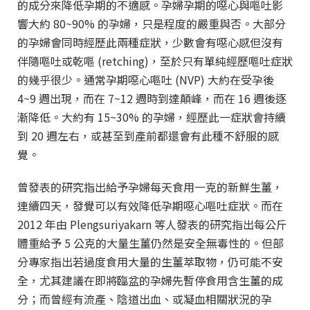
的成分來降低孕期的不適感。孕婦孕期的噁心與嘔吐影
響大約 80~90% 的孕婦，只是程度的嚴重與否。大部分
的孕婦會同時經歷此兩種症狀，少數會有噁心感但沒有
伴隨嘔吐或乾嘔
(
retching
)
，至於只有單純經歷嘔吐症狀
的幾乎很少。通常孕期噁心嘔吐
(
NVP
)
大約在受孕後
4~9 週出現，而在 7~12 週時到達顛峰，而在 16 週後逐
漸降低。大約有 15~30% 的孕婦，經歷此一症狀會持續
到 20 週左右，或甚至到產前都還會有此種不舒服的感
覺。
曾發表的研究指出給予孕婦每天食用一克的新鮮生薑，
連續四天，發覺可以有效降低孕期噁心嘔吐症狀。而在
2012 年由 Plengsuriyakarn 等人發表的研究指出每公斤
體重給予 5 公克的大量生薑仍然是安全無毒性的。但部
分專家指出若過度食用大量的生薑萃取物，仍可能不安
全，尤其建議在即將臨盆的孕婦先暫停食用含生薑的成
分；而曾經有流產、陰道出血、或凝血相關狀況的孕