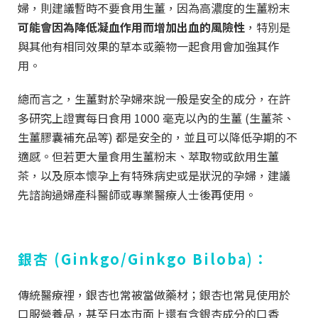
婦，則建議暫時不要食用生薑，因為高濃度的生薑粉末
可能會因為降低凝血作用而增加出血的風險性
，特別是
與其他有相同效果的草本或藥物一起食用會加強其作
用。
總而言之，生薑對於孕婦來說一般是安全的成分，在許
多研究上證實每日食用 1000 毫克以內的生薑
(
生薑茶、
生薑膠囊補充品等
)
都是安全的，並且可以降低孕期的不
適感。但若更大量食用生薑粉末、萃取物或飲用生薑
茶，以及原本懷孕上有特殊病史或是狀況的孕婦，建議
先諮詢過婦產科醫師或專業醫療人士後再使用。
銀杏 (Ginkgo/Ginkgo Biloba)：
傳統醫療裡，銀杏也常被當做藥材；銀杏也常見使用於
口服營養品，甚至日本市面上還有含銀杏成分的口香