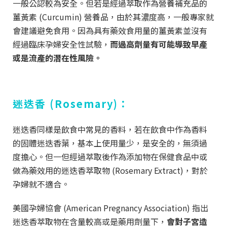
一般公認較為安全。但若是經過萃取作為營養補充品的
薑黃素
(
Curcumin
)
營養品，由於其濃度高，一般專家就
會建議避免食用。因為具有藥效食用量的薑黃素並沒有
經過臨床孕婦安全性試驗，
而過高劑量有可能導致早產
或是流產的潛在性風險。
迷迭香 (Rosemary)：
迷迭香同樣是飲食中常見的香料，若在飲食中作為香料
的固體迷迭香葉，基本上使用量少，是安全的，無須過
度擔心。但一但經過萃取後作為添加物在保健食品中或
做為藥效用的迷迭香萃取物
(
Rosemary Extract)，對於
孕婦就不適合。
美國孕婦協會 (American Pregnancy Association) 指出
迷迭香萃取物在含量較高或是藥用劑量下，
會對子宮造