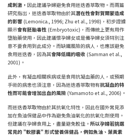
成刺激，
因此建議孕婦避免食用迷迭香萃取物。而兩篇
研究指出，迷迭香萃取物由於其
潛在性會對賀爾蒙造成
的影響
(Lemonica., 1996; Zhu et al., 1998)，初步證據
顯示
會有胚胎毒性
(Embryotoxic)，而傳統上更有用作
墮胎藥使用，因此建議懷孕婦女或是備孕婦女須特別注
意不要食用到此成分。而缺鐵風險的病人，也應該避免
食用迷迭香，因為其
會降低鐵的吸收
(Samman et al.,
2001)。
此外，有凝血相關疾病或是食用抗凝血藥的人，或預期
手術的病患也須注意，因為迷迭香萃取物有
抗凝血的特
性而可能會增加出血的風險
(Yamamoto et al., 2006)。
而迷迭香萃取物由於其抗氧化特性，因此在國外常見添
加在魚油保健品中作為避免魚油氧化的抗氧化劑使用。
但建議在孕婦食用上，盡量避免較佳。
所以孕婦若挑選
常見的 "軟膠囊" 形式營養保健品，例如魚油、葉黃素