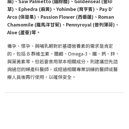
麻)、Saw Palmetto (鋸棕櫚)、Goldenseal (金印
草)、Ephedra (麻黃)、Yohimbe (育亨賓)、Pay D’
Arco (保哥果)、Passion Flower (西番蓮)、Roman
Chamomile (羅馬洋甘菊)、Pennyroyal (普列薄荷)、
Aloe (蘆薈)等。
備孕、懷孕、與哺乳期對於基礎營養素的需求是肯定
的，包括 B 群維生素、膽鹼
、
Omega-3、鐵、鈣、鋅、
與葉黃素等。但若要食用草本相關成分，則建議您先諮
詢過您的婦產科醫師，或經過相關專業訓練的醫師或醫
療人員後再行使用，以確保安全。