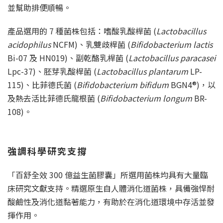
並幫助排便順暢。
產品選用的 7 種菌株包括：嗜酸乳酸桿菌 (
Lactobacillus
acidophilus
NCFM)、乳雙歧桿菌 (
Bifidobacterium lactis
Bi-07 及 HN019)、副乾酪乳桿菌 (
Lactobacillus paracasei
Lpc-37)、胚芽乳酸桿菌 (
Lactobacillus plantarum
LP-
115)、比菲德氏菌 (
Bifidobacterium bifidum
BGN4®)，以
及熱去活比菲德氏龍根菌 (
Bifidobacterium longum
BR-
108)。
強調科學研究支撐
「百舒全效 300 億益生菌膠囊」所選用菌株均具有大量臨
床研究文獻支持。精選原生自人體消化道菌株，具備強悍耐
酸鹼性及消化道黏著能力，有助於在消化道環境中存活並發
揮作用。