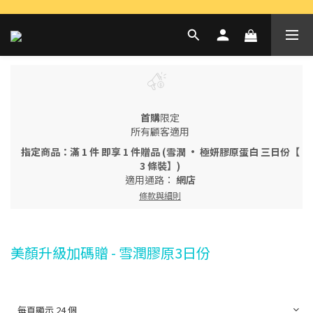
首購
限定
所有顧客適用
指定商品：滿 1 件 即享 1 件贈品 (雪潤 · 極妍膠原蛋白 三日份【
3 條裝】)
適用通路：
網店
條款與細則
美顏升級加碼贈 - 雪潤膠原3日份
每頁顯示 24 個